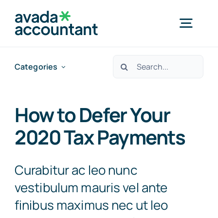
Skip
to
Togg
content
Navig
Search
Categories
Home
for:
Products
How to Defer Your
2020 Tax Payments
Special Application Products
Curabitur ac leo nunc
About Us
vestibulum mauris vel ante
finibus maximus nec ut leo
Clients