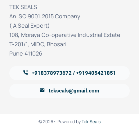
TEK SEALS
An ISO 9001:2015 Company
( A Seal Expert)
108, Moraya Co-operative Industrial Estate,
T-201/1, MIDC, Bhosari,
Pune 411026
+918378973672 / +919405421851
tekseals@gmail.com
© 2026• Powered by
Tek Seals